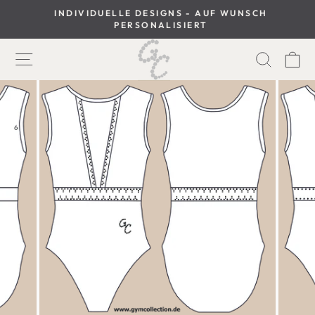
Direkt
INDIVIDUELLE DESIGNS - AUF WUNSCH
zum
PERSONALISIERT
Slideshow
Inhalt
anhalten
SEITENNAVIGATION
SUCH
W